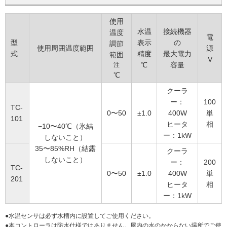
使用
水温
接続機器
温度
電
型
表示
の
調節
使用周囲温度範囲
源
式
精度
最大電力
範囲
V
℃
容量
注
℃
クーラ
ー：
100
TC-
0〜50
±1.0
400W
単
101
ヒータ
相
−10〜40℃（氷結
ー：1kW
しないこと）
35〜85%RH（結露
クーラ
しないこと）
ー：
200
TC-
0〜50
±1.0
400W
単
201
ヒータ
相
ー：1kW
●水温センサは必ず水槽内に設置してご使用ください。
●本コントローラは防水仕様ではありません。屋内の水のかからない場所でご使