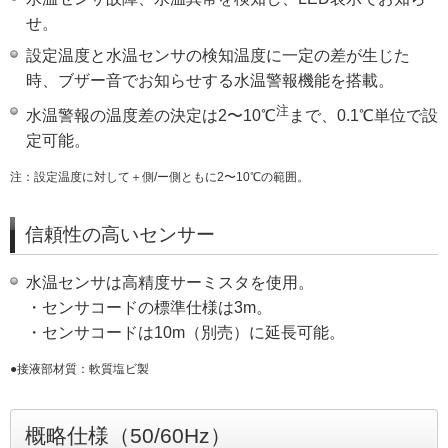
せ。
設定温度と水温センサの検知温度に一定の差が生じた
時、ブザー音でお知らせする水温警報機能を搭載。
注
水温警報の温度差の決定は2〜10℃
まで、0.1℃単位で設
定可能。
注：設定温度に対して＋側/ー側ともに2〜10℃の範囲。
信頼性の高いセンサー
水温センサは高精度サーミスタを使用。
・センサコードの標準仕様は3m。
・センサコードは10m（別売）に延長可能。
●接液部材質：軟質塩ビ製
概略仕様（50/60Hz）