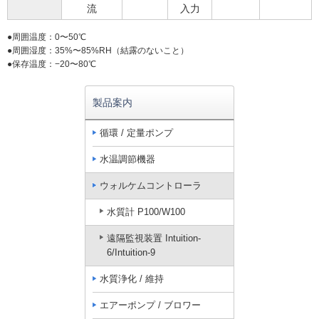
流
入力
●周囲温度：0〜50℃
●周囲湿度：35%〜85%RH（結露のないこと）
●保存温度：−20〜80℃
製品案内
循環 / 定量ポンプ
水温調節機器
ウォルケムコントローラ
水質計 P100/W100
遠隔監視装置 Intuition-
6/Intuition-9
水質浄化 / 維持
エアーポンプ / ブロワー