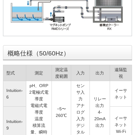
概略仕様（50/60Hz）
測定温
遠隔監
型式
測定
入力
出力
度範囲
視
pH、ORP
セン
Intuition-
イーサ
2電極式電
サ入
6
ネット
導度
力
リレー
電磁式電
アナ
出力
−5〜
導度
ログ
4-
260℃
イーサ
温度
入力
20mA
Intuition-
ネット
積算流
デジ
出力
9
Wi-Fi
量、瞬時
タル